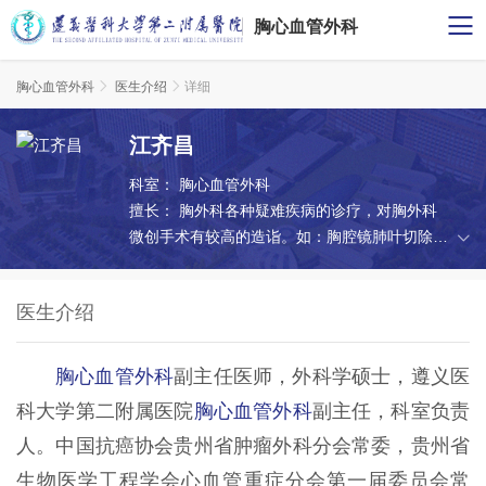
胸心血管外科
胸心血管外科

医生介绍

详细
江齐昌
科室：
胸心血管外科
擅长：
胸外科各种疑难疾病的诊疗，对胸外科
微创手术有较高的造诣。如：胸腔镜肺叶切除
术、胸腔镜肺段切除术、胸腔镜肺癌根治术、胸
腹腔镜联合食管癌根治术、充气式纵隔镜（不经
医生介绍
胸）联合腹腔镜食管癌根治术、胸腔镜纵隔肿瘤
切除术、胸壁肿瘤切除胸廓重建术等。
胸心血管外科
副主任医师，外科学硕士，遵义医
科大学第二附属医院
胸心血管外科
副主任，科室负责
人。中国抗癌协会贵州省肿瘤外科分会常委，
贵州省
生物医学工程学会心血管重症分会第一届委员会常