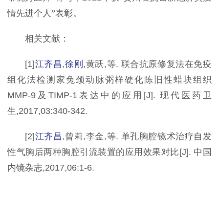
情先进个人
”表彰
。
相关文献：
[1]
江齐昌
,
徐刚
,黄跃,等. 联合抗原修复法在免疫
组化法检测家兔颈动脉粥样硬化陈旧性蜡块组织
MMP-9及TIMP-1表达中的应用[J]. 现代医药卫
生,2017,03:340-342.
[2]
江齐昌
,曾莉,李金,等. 单孔胸腔镜术治疗自发
性气胸后两种胸腔引流装置的应用效果对比[J]. 中国
内镜杂志,2017,06:1-6.