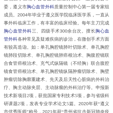
委，遵义市
胸心血管外科
质量控制中心第一届专家组
成员。
2004年毕业于遵义医学院临床医学系，一直从
事外科临床工作，有丰富的临床经验。每年主刀完成
胸心血管外科
三、四级手术300余台次。擅长
胸心血
管外科
各种常见及疑难疾病的诊治，在微创手术方面
有较高造诣。如：单孔胸腔镜肺叶切除术、单孔胸腔
镜肺段切除术、单孔胸腔镜肺癌根治术、胸腹腔
镜联
合食管癌根治术、充气式纵隔镜（不经胸）联合腹腔
镜食管癌根治术、单孔胸腔镜纵隔肿瘤切除术、胸壁
肿瘤切除胸廓重建术、先天及后天性心脏病的外科治
疗、胸主动脉夹层、主动脉瘤的外科治疗等。申报新
技术新项目
2项，获批国家专利技术5项，参与省级科
研课题2项，发表专业学术论文5篇。
2020年
获
“
遵义
市优秀医师
”称号
，
2021年
获
“
贵州省抗击新冠肺炎疫